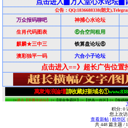
积分:
0
您上次
查看新帖
|
精华区
共
448
篇主题 /
1