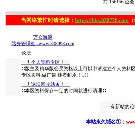
共
156156
位会
当网络繁忙时请选择：
https://bbs.838778.com
（
分类版主:
万众海浪
站务管理处--www.838998.com
论坛
┈┋个人资料专区┋┈
∷版主及精华版会员资格以上可以申请建立个人资料区
专区卖料.做广告.违者封杀！..∷
┈┋论坛回收站★┋┈
∷本区资料保存一定的时间就进行清理∷
有新帖
本站永久域名①：
www