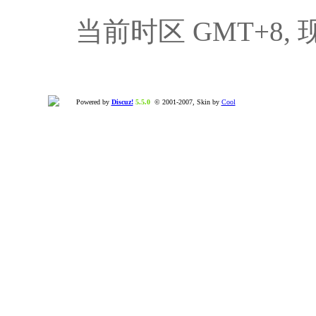
当前时区 GMT+8, 现在
Powered by
Discuz!
5.5.0
© 2001-2007, Skin by
Cool