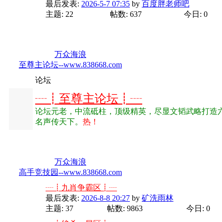
最后发表:
2026-5-7 07:35
by
百度胖老师吧
主题: 22
帖数: 637
今日: 0
分类版主:
万众海浪
至尊主论坛--www.838668.com
论坛
┈┋至尊主论坛┋┈
论坛元老，中流砥柱，顶级精英，尽显文韬武略打造
名声传天下。
热！
分类版主:
万众海浪
高手竞技园--www.838668.com
┈┋九肖争霸区┋┈
最后发表:
2026-8-8 20:27
by
矿洗雨林
主题: 37
帖数: 9863
今日: 0