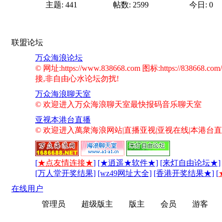
主题: 441
帖数: 2599
今日: 0
联盟论坛
万众海浪论坛
© 网址:https://www.838668.com 图标:https://838668.co
接,非自由心水论坛勿扰!
万众海浪聊天室
© 欢迎进入万众海浪聊天室最快报码音乐聊天室
亚视本港台直播
© 欢迎进入萬衆海浪网站|直播亚视|亚视在线|本港台直
[
★点友情连接★
]
[★逍遥★软件★]
[来灯自由论坛★]
[万人堂开奖结果]
[wz49网址大全]
[香港开奖结果★]
[
在线用户
- 共
72083
人在线 | 最高纪录是
158800
于
2011-11-
管理员
超级版主
版主
会员
游客