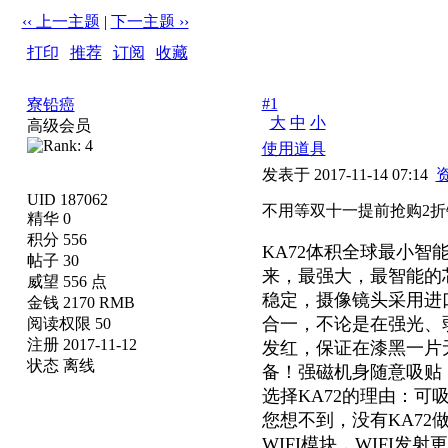
‹‹ 上一主题
|
下一主题 ››
打印
|
推荐
|
订阅
|
收藏
标题: 不用等双十一提前抢购2折错过今天再等一年热线1353004
#1
寮铅癌
大
中
小
高级会员
使用道具
发表于 2017-11-14 07:14
UID 187062
不用等双十一提前抢购2折错过
精华 0
积分 556
KA72体积全球最小智
帖子 30
来，最强大，最智能的芯
威望 556 点
稳定，摄像镜头采用进口
金钱 2170 RMB
合一，不论是在强光、
阅读权限 50
注册 2017-11-12
发红，保证在漆黑一片
状态 离线
备！强磁机身随意吸贴
选择KA72的理由：
您想不到，没有KA72
WIFI模块，WIFI