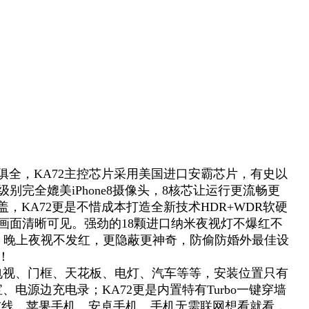
俱全，KA72主控芯片采用美国进口安霸芯片，有史以
完全媲美iPhone8摄像头，8核芯让运行更流畅更
盖，KA72更是不惜成本打造全新技术HDR+WDR软硬
画面清晰可见。强劲的18颗进口纳米夜视灯不爆红不
、晚上夜视不发红，更隐蔽更神奇，防偷防婚外最佳设
！
电视、门框、天花板、电灯、汽车等等，安装位置只有
电源边充电录；KA72更是内置特有Turbo一键穿墙
需布线，苹果手机、安卓手机、手机无需联网想看就看，