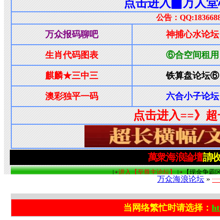
万众海浪论坛
»
┈
当网络繁忙时请选择：
ht