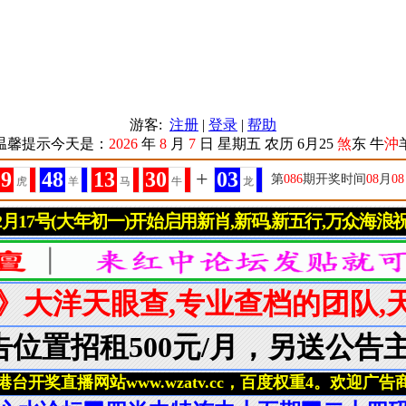
游客:
注册
|
登录
|
帮助
温馨提示今天是：
2026
年
8
月
7
日
星期五
农历 6月25
煞
东 牛
沖