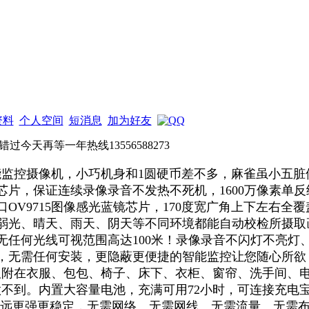
7234
资料
个人空间
短消息
加为好友
今天再等一年热线13556588273
能监控摄像机，小巧机身和1圆硬币差不多，麻雀虽小五脏
片，保证连续录像录音不发热不死机，1600万像素单反级别
OV9715图像感光蓝镜芯片，170度宽广角上下左右全覆
弱光、晴天、雨天、阴天等不同环境都能自动校检所摄取
无任何光线可视范围高达100米！录像录音不闪灯不亮灯
，无需任何安装，更隐蔽更便捷的智能监控让您随心所欲
可吸附在衣服、包包、椅子、床下、衣柜、窗帘、洗手间、
做不到。内置大容量电池，充满可用72小时，可连接充电宝、
发射更远更强更稳定，无需网络、无需网线、无需流量、无